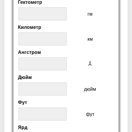
Гектометр
гм
Километр
км
Ангстром
Å
Дюйм
дюйм
Фут
фут
Ярд