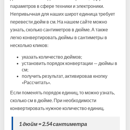
параметров в сфере техники и электроники.
с
а
Непривычная для наших широт единица требует
н
перевести дюйм в см. На нашем сайте можно
т
узнать, сколько сантиметров в дюйме. А также
и
легко конвертировать дюймы в сантиметры в
м
е
несколько кликов:
т
указать количество дюймов;
р
установить порядок конвертации — дюймы в
ы
см;
получить результат, активировав кнопку
«Рассчитать».
Если поменять порядок единиц, то можно узнать,
сколько см в дюйме. При необходимости
конвертировать нужное количество единиц.
1 дюйм = 2.54 сантиметра