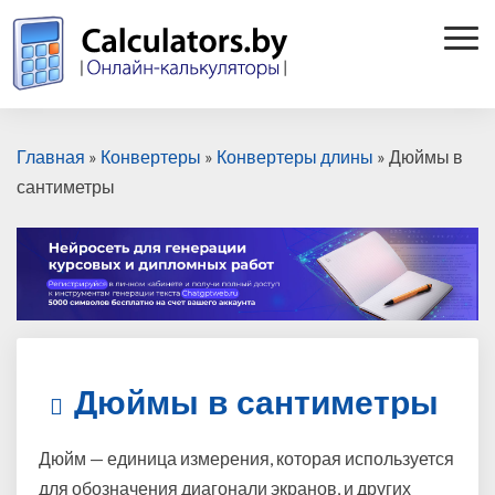
Togg
Navi
Главная
»
Конвертеры
»
Конвертеры длины
»
Дюймы в
сантиметры
Д
Дюймы в сантиметры
ю
й
м
Дюйм — единица измерения, которая используется
ы
для обозначения диагонали экранов, и других
в