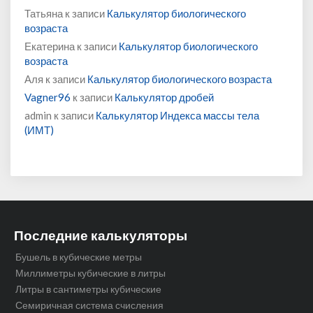
Татьяна
к записи
Калькулятор биологического
возраста
Екатерина
к записи
Калькулятор биологического
возраста
Аля
к записи
Калькулятор биологического возраста
Vagner96
к записи
Калькулятор дробей
admin
к записи
Калькулятор Индекса массы тела
(ИМТ)
Последние калькуляторы
Бушель в кубические метры
Миллиметры кубические в литры
Литры в сантиметры кубические
Семиричная система счисления