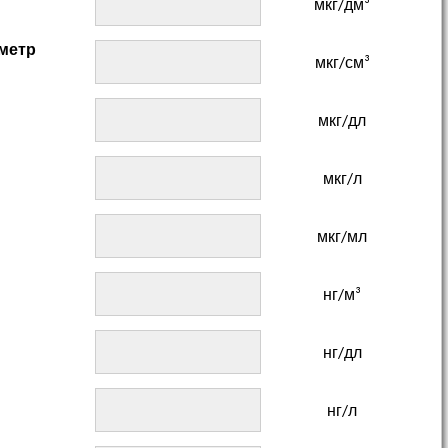
мкг/дм³
метр
мкг/см³
мкг/дл
мкг/л
мкг/мл
нг/м³
нг/дл
нг/л