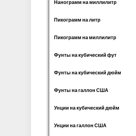
Нанограмм на миллилитр
Пикограмм на литр
Пикограмм на миллилитр
Фунты на кубический фут
Фунты на кубический дюйм
Фунты на галлон США
Унции на кубический дюйм
Унции на галлон США