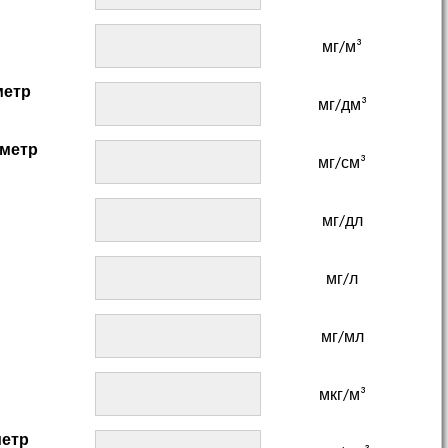
мг/м³
метр
мг/дм³
иметр
мг/см³
мг/дл
мг/л
мг/мл
мкг/м³
метр