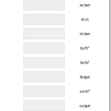
нг/мл
пг/л
пг/мл
lb/ft³
lb/in³
lb/gal
oz/in³
oz/gal