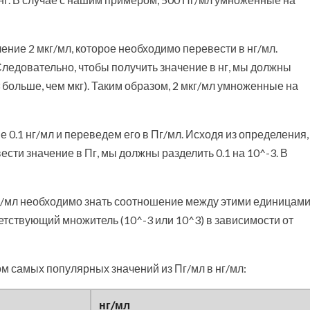
ение 2 мкг/мл, которое необходимо перевести в нг/мл.
Следовательно, чтобы получить значение в нг, мы должны
^3 больше, чем мкг). Таким образом, 2 мкг/мл умноженные на
 0.1 нг/мл и переведем его в Пг/мл. Исходя из определения,
вести значение в Пг, мы должны разделить 0.1 на 10^-3. В
нг/мл необходимо знать соотношение между этими единицам
тствующий множитель (10^-3 или 10^3) в зависимости от
м самых популярных значений из Пг/мл в нг/мл:
нг/мл