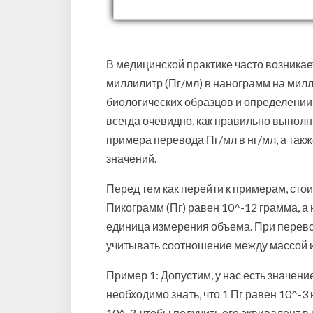
В медицинской практике часто возника
миллилитр (Пг/мл) в нанограмм на милл
биологических образцов и определении
всегда очевидно, как правильно выполн
примера перевода Пг/мл в нг/мл, а та
значений.
Перед тем как перейти к примерам, стоит
Пикограмм (Пг) равен 10^-12 грамма, а 
единица измерения объема. При перево
учитывать соотношение между массой 
Пример 1: Допустим, у нас есть значение
необходимо знать, что 1 Пг равен 10^-3
10^-3, чтобы получить его эквивалент в