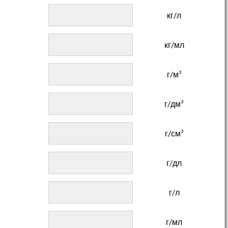
кг/л
кг/мл
г/м³
г/дм³
г/см³
г/дл
г/л
г/мл