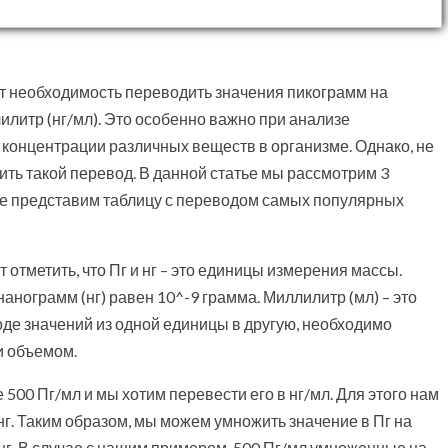
ет необходимость переводить значения пикограмм на
илитр (нг/мл). Это особенно важно при анализе
 концентрации различных веществ в организме. Однако, не
ить такой перевод. В данной статье мы рассмотрим 3
кже представим таблицу с переводом самых популярных
 отметить, что Пг и нг – это единицы измерения массы.
нанограмм (нг) равен 10^-9 грамма. Миллилитр (мл) – это
де значений из одной единицы в другую, необходимо
и объемом.
 500 Пг/мл и мы хотим перевести его в нг/мл. Для этого нам
 нг. Таким образом, мы можем умножить значение в Пг на
 нг. В случае с нашим примером, 500 Пг/мл умноженные на