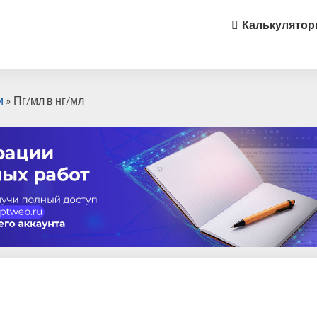
Калькулято
и
»
Пг/мл в нг/мл
П
г
/